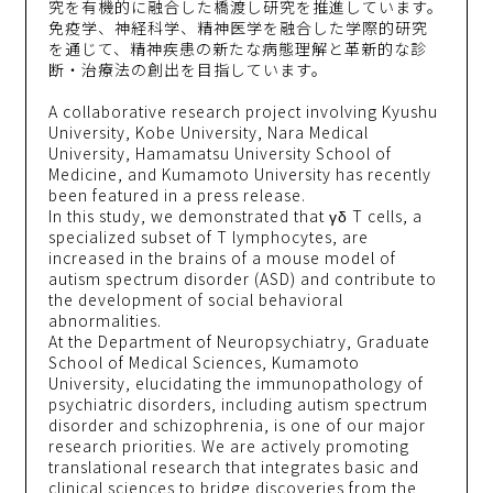
究を有機的に融合した橋渡し研究を推進しています。
免疫学、神経科学、精神医学を融合した学際的研究
を通じて、精神疾患の新たな病態理解と革新的な診
断・治療法の創出を目指しています。
A collaborative research project involving Kyushu
University, Kobe University, Nara Medical
University, Hamamatsu University School of
Medicine, and Kumamoto University has recently
been featured in a press release.
In this study, we demonstrated that γδ T cells, a
specialized subset of T lymphocytes, are
increased in the brains of a mouse model of
autism spectrum disorder (ASD) and contribute to
the development of social behavioral
abnormalities.
At the Department of Neuropsychiatry, Graduate
School of Medical Sciences, Kumamoto
University, elucidating the immunopathology of
psychiatric disorders, including autism spectrum
disorder and schizophrenia, is one of our major
research priorities. We are actively promoting
translational research that integrates basic and
clinical sciences to bridge discoveries from the