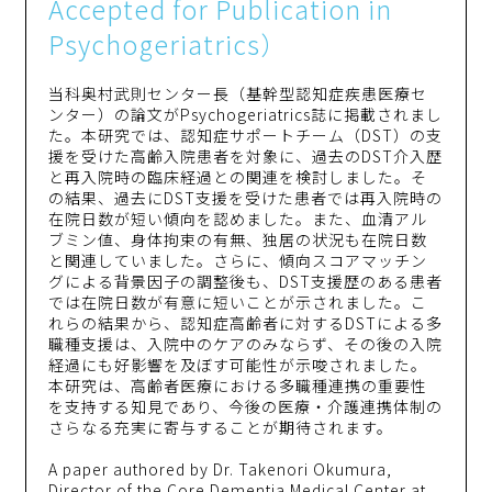
Accepted for Publication in
Psychogeriatrics）
当科奥村武則センター長（基幹型認知症疾患医療セ
ンター）の論文がPsychogeriatrics誌に掲載されまし
た。本研究では、認知症サポートチーム（DST）の支
援を受けた高齢入院患者を対象に、過去のDST介入歴
と再入院時の臨床経過との関連を検討しました。そ
の結果、過去にDST支援を受けた患者では再入院時の
在院日数が短い傾向を認めました。また、血清アル
ブミン値、身体拘束の有無、独居の状況も在院日数
と関連していました。さらに、傾向スコアマッチン
グによる背景因子の調整後も、DST支援歴のある患者
では在院日数が有意に短いことが示されました。こ
れらの結果から、認知症高齢者に対するDSTによる多
職種支援は、入院中のケアのみならず、その後の入院
経過にも好影響を及ぼす可能性が示唆されました。
本研究は、高齢者医療における多職種連携の重要性
を支持する知見であり、今後の医療・介護連携体制の
さらなる充実に寄与することが期待されます。
A paper authored by Dr. Takenori Okumura,
Director of the Core Dementia Medical Center at